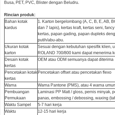
Busa, PET, PVC, Blister dengan Beludru.
Rincian produk:
Bahan kotak
1. Karton bergelombang (A, C, B, E, AB, BC 
kardus
dan 7 lapis), kertas kraft, kertas seni, fancy
kertas, papan gading, papan dupleks den
putih/abu-abu.
Ukuran kotak
Sesuai dengan kebutuhan spesifik klien, u
karton
ROLAND 700/800 kami dapat menerima ke
Desain kotak
OEM atau ODM semuanya dapat diterima
kertas
Pencetakan kotak
Pencetakan offset atau pencetakan flexo
kertas
Warna
Warna Pantone (PMS), atau 4 warna um
Pembuangan
Laminasi PP Matt / gloss, pernis minyak, p
Permukaan
panas, embossing / debossing, waxing (taha
Waktu Sampel
5-7 hari kerja
Waktu
12-15 hari kerja